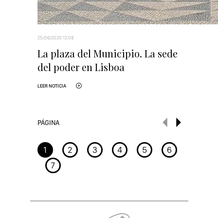
25/06/2020 12:08
La plaza del Municipio. La sede
del poder en Lisboa
LEER NOTICIA
PÁGINA
1
2
3
4
5
6
7