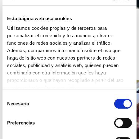
26/06/2020 12:18
Esta página web usa cookies
El museo de la Guardia
Utilizamos cookies propias y de terceros para
Nacional Republicana
personalizar el contenido y los anuncios, ofrecer
funciones de redes sociales y analizar el tráfico.
El museo de la GNR. Un lugar para el recuerdo
Además, compartimos información sobre el uso que
haga del sitio web con nuestros partners de redes
LEER NOTICIA
sociales, publicidad y análisis web, quienes pueden
combinarla con otra información que les haya
proporcionado o que hayan recopilado a partir del uso
que haya hecho de sus servicios.
Selección
Necesario
de
consentimiento
Preferencias