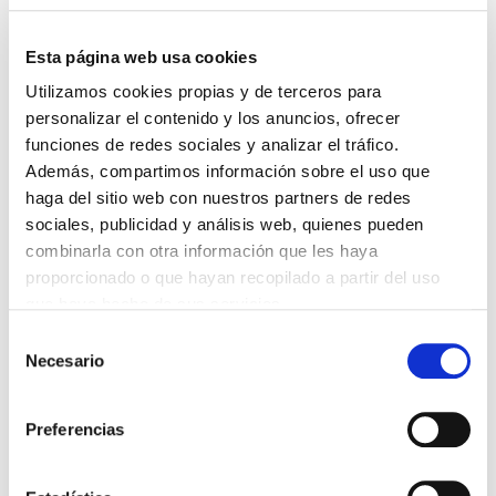
Resuelto el dónde, vamos al cuándo. La
Esta página web usa cookies
cuestión es importante, sobre todo para los
Utilizamos cookies propias y de terceros para
amantes del marisco, ya que durante el
personalizar el contenido y los anuncios, ofrecer
verano, la época más turística, no es la
funciones de redes sociales y analizar el tráfico.
mejor para degustar el preciado manjar.
Además, compartimos información sobre el uso que
Evidentemente lo vais a encontrar, pero la
haga del sitio web con nuestros partners de redes
calidad de centollas y nécoras por ejemplo
sociales, publicidad y análisis web, quienes pueden
no es la misma, así que os recomendamos
combinarla con otra información que les haya
inclinaros por otros platos si venís en esos
proporcionado o que hayan recopilado a partir del uso
meses. Por lo demás, carnes y pescados se
que haya hecho de sus servicios.
comen de muy alta calidad todo el año.
Selección
Necesario
de
¿Sabías que…?
consentimiento
Preferencias
En Galicia se suele decir que el marisco
está mejor en los meses con “r”,