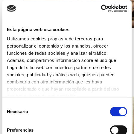
Esta página web usa cookies
08/05/2023 20:36
Utilizamos cookies propias y de terceros para
El Pórtico de la Gloria de
personalizar el contenido y los anuncios, ofrecer
Santigo de Compostela
funciones de redes sociales y analizar el tráfico.
Además, compartimos información sobre el uso que
La joya escondida de la Catedral de Santiago
haga del sitio web con nuestros partners de redes
sociales, publicidad y análisis web, quienes pueden
LEER NOTICIA
combinarla con otra información que les haya
proporcionado o que hayan recopilado a partir del uso
que haya hecho de sus servicios.
Selección
Necesario
de
consentimiento
Preferencias