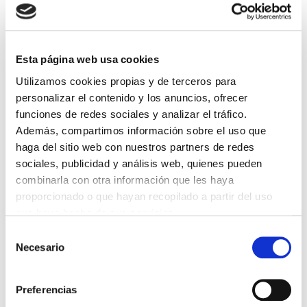
Compostela
El Mercado de Abastos de Santiago de
Esta página web usa cookies
Compostela está lleno de aspectos
fascinantes que lo convierten en un lugar
Utilizamos cookies propias y de terceros para
único. A continuación, te compartimos
personalizar el contenido y los anuncios, ofrecer
algunas de las curiosidades que hacen de
funciones de redes sociales y analizar el tráfico.
este mercado un sitio tan especial:
Además, compartimos información sobre el uso que
Un mercado más grande que el
haga del sitio web con nuestros partners de redes
edificio
sociales, publicidad y análisis web, quienes pueden
Cada día, los compostelanos acuden
combinarla con otra información que les haya
al mercado en busca de productos
proporcionado o que hayan recopilado a partir del uso
frescos como mariscos, pescados,
que haya hecho de sus servicios.
carnes, frutas y verduras locales.
Selección
¿Pero porqué más grande? Muchos
Necesario
de
días, especialmente los sábados, en
consentimiento
los alrededores del mercado se
Preferencias
juntan puestos ambulantes que