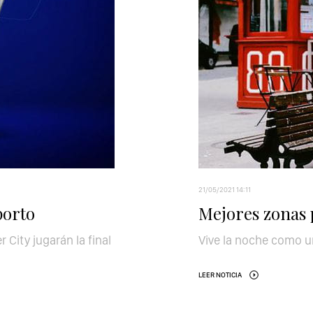
21/05/2021 14:11
porto
Mejores zonas 
City jugarán la final
Vive la noche como u
LEER NOTICIA