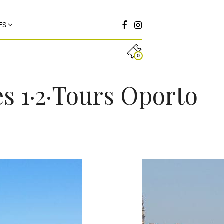
ES
0
es 1·2·Tours Oporto