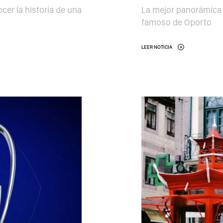
er la historia de una
La mejor panorámica 
famoso de Oporto
LEER NOTICIA