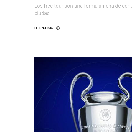
Los free tour son una forma amena de conoc
ciudad
LEER NOTICIA