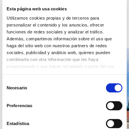
13/04/2021 17:20
La Leyenda de Mendelssohn -
Esta página web usa cookies
La escultura del Rudolfinum
Utilizamos cookies propias y de terceros para
personalizar el contenido y los anuncios, ofrecer
LEER NOTICIA
funciones de redes sociales y analizar el tráfico.
Además, compartimos información sobre el uso que
haga del sitio web con nuestros partners de redes
sociales, publicidad y análisis web, quienes pueden
combinarla con otra información que les haya
proporcionado o que hayan recopilado a partir del uso
que haya hecho de sus servicios.
Selección
Necesario
de
consentimiento
Preferencias
Estadística