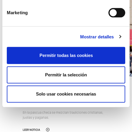
Marketing
Mostrar detalles
Permitir todas las cookies
Permitir la selección
22/03/2021 13:52
Semana Santa en República
Solo usar cookies necesarias
Checa. Una pascua diferente.
En la pascua checa se mezclan tradiciones cristianas,
judías y paganas.
LEER NOTICIA