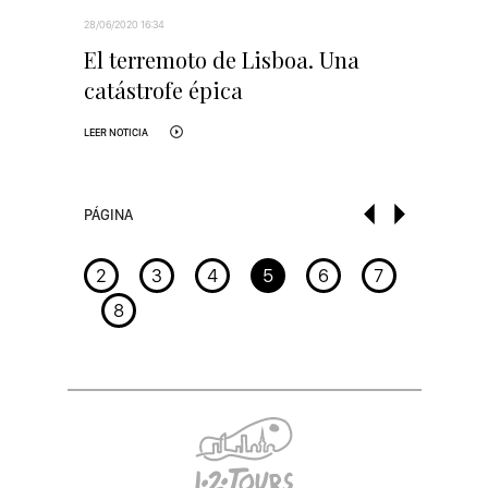
28/06/2020 16:34
El terremoto de Lisboa. Una
catástrofe épica
LEER NOTICIA
PÁGINA
2
3
4
5
6
7
8