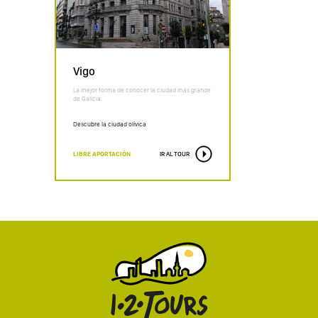
Vigo
La mejor forma de conocer la ciudad más grande
de Galicia.
Descubre la ciudad olívica
LIBRE APORTACIÓN
IR AL TOUR