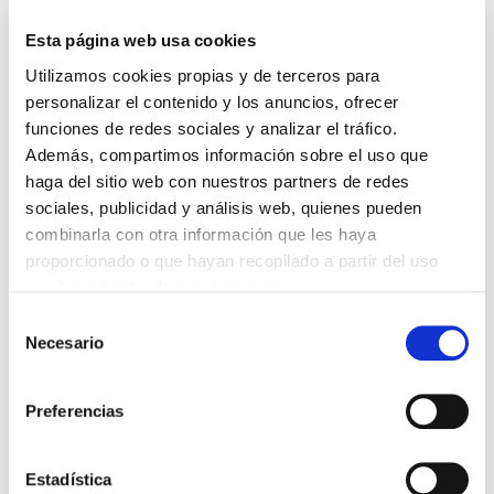
Rúa Cesteiros
Esta página web usa cookies
Praza da Constitución
Utilizamos cookies propias y de terceros para
Puerta del Sol
personalizar el contenido y los anuncios, ofrecer
Fortaleza de San Sebastián
funciones de redes sociales y analizar el tráfico.
Además, compartimos información sobre el uso que
Barrio de la Herrería
haga del sitio web con nuestros partners de redes
Mirador del Olivo
sociales, publicidad y análisis web, quienes pueden
Y mucho más!
combinarla con otra información que les haya
proporcionado o que hayan recopilado a partir del uso
que haya hecho de sus servicios.
Selección
Necesario
de
¿Qué encontrarás en este Free
consentimiento
Tour?
Preferencias
En este tour exploraremos el centro
Estadística