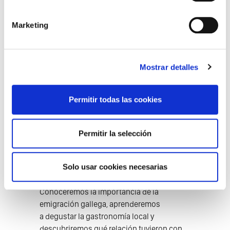
histórico de Vigo para comprender cómo
una pequeña villa marinera pasó a
Marketing
convertirse, en apenas un siglo, en el
puerto pesquero más grande de Europa y la
ciudad más grande de Galicia.
Mostrar detalles
Visitaremos lugares imprescindibles como
el Mercado de A Pedra, la Concatedral de
Permitir todas las cookies
Vigo o la Puerta del Sol, pero también
rincones más escondidos como la
Permitir la selección
pintoresca rúa Cesteiros, la mina romana
de Neptuno o la casa más antigua de la
ciudad.
Solo usar cookies necesarias
Conoceremos la importancia de la
emigración gallega, aprenderemos
a degustar la gastronomía local y
descubriremos qué relación tuvieron con