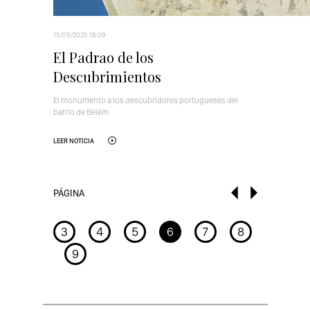
15/05/2020 18:09
El Padrao de los
Descubrimientos
El monumento a los descubridores portugueses del
barrio de Belém
LEER NOTICIA
PÁGINA
3
4
5
6
7
8
9