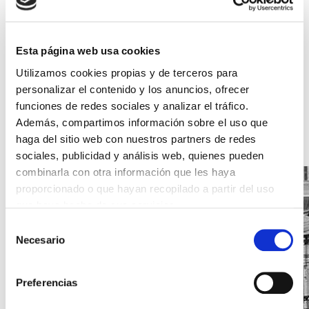
18/05/2020 09:11
El barrio de Almada. Un paseo
Esta página web usa cookies
al sur del Tajo
Utilizamos cookies propias y de terceros para
La otra orilla del mar de paja es el lugar perfecto para
personalizar el contenido y los anuncios, ofrecer
observar Lisboa a distancia
funciones de redes sociales y analizar el tráfico.
Además, compartimos información sobre el uso que
LEER NOTICIA
haga del sitio web con nuestros partners de redes
sociales, publicidad y análisis web, quienes pueden
combinarla con otra información que les haya
proporcionado o que hayan recopilado a partir del uso
que haya hecho de sus servicios.
Selección
Necesario
de
consentimiento
Preferencias