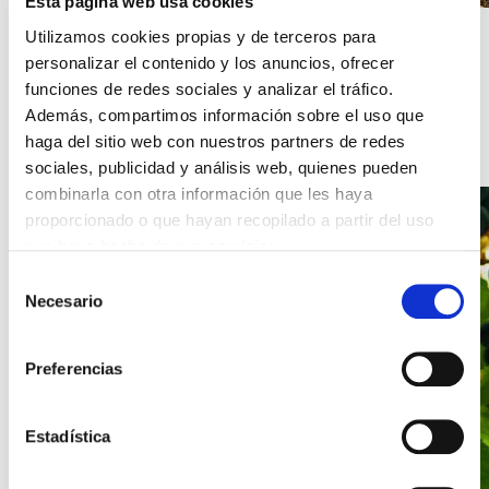
Esta página web usa cookies
Utilizamos cookies propias y de terceros para
25/06/2020 11:52
personalizar el contenido y los anuncios, ofrecer
The Café Majestic
funciones de redes sociales y analizar el tráfico.
Además, compartimos información sobre el uso que
READ ENTRY
haga del sitio web con nuestros partners de redes
sociales, publicidad y análisis web, quienes pueden
combinarla con otra información que les haya
proporcionado o que hayan recopilado a partir del uso
que haya hecho de sus servicios.
Selección
Necesario
de
consentimiento
Preferencias
Estadística