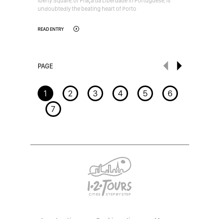
iberty Square, or Praça da Liberdade in Portuguese, is
undoubtedly the beating heart of Porto
READ ENTRY
PAGE
1
2
3
4
5
6
7