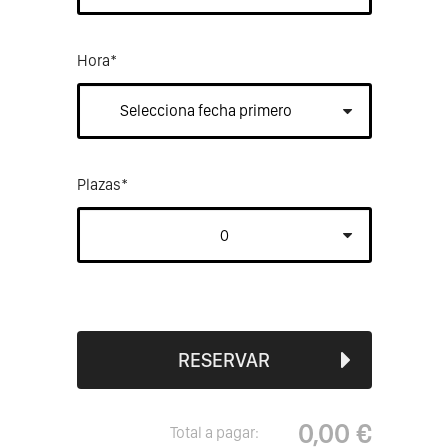
Hora
*
Plazas
*
RESERVAR
0,00 €
Total a pagar: