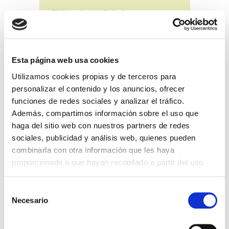
El Claustro del Palacio
El salón de los pasos perdidos
La sala de los banquetes
Esta página web usa cookies
El salón del trono
Utilizamos cookies propias y de terceros para
Las estancias privadas del duque
personalizar el contenido y los anuncios, ofrecer
y la duquesa
funciones de redes sociales y analizar el tráfico.
La capilla del palacio y sus
Además, compartimos información sobre el uso que
capiteles de Ceuta
haga del sitio web con nuestros partners de redes
sociales, publicidad y análisis web, quienes pueden
La iglesia de San Miguel
combinarla con otra información que les haya
Las murallas del castillo de
proporcionado o que hayan recopilado a partir del uso
Guimarães
que haya hecho de sus servicios.
Selección
Necesario
de
consentimiento