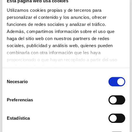
Esta página web usa cookies
Nuestro Free Tour de Guimarães es la mejor
forma de visitar todos los monumentos y lugares
Utilizamos cookies propias y de terceros para
imprescindibles de esta ciudad.
personalizar el contenido y los anuncios, ofrecer
Viaja hasta la Edad Media
funciones de redes sociales y analizar el tráfico.
Además, compartimos información sobre el uso que
LIBRE APORTACIÓN
IR AL TOUR
haga del sitio web con nuestros partners de redes
sociales, publicidad y análisis web, quienes pueden
combinarla con otra información que les haya
proporcionado o que hayan recopilado a partir del uso
que haya hecho de sus servicios.
El Castillo de
Selección
Guimarães: su
Necesario
de
estructura
consentimiento
Preferencias
Conocer el castillo de Guimarães es una de
las visitas obligadas en nuestra estancia en
Estadística
la ciudad. ¿Quieres conocerlo?
¡Te lo
enseñamos!