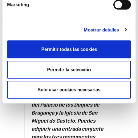
Marketing
La fortaleza se alza sobre la llamada colina
Sagrada o Falperra, en la zona alta de
Guimarães. Desde sus torres se domina el
Mostrar detalles
Campo de San Mamede en el que se
desarrollaron las luchas de la batalla que
Permitir todas las cookies
lleva este nombre.
Permitir la selección
Está a unos 15 minutos
caminando desde el casco
Solo usar cookies necesarias
histórico y a muy pocos metros
del Palacio de los Duques de
Bragança y la Iglesia de San
Miguel do Castelo. Puedes
adquirir una entrada conjunta
para los tres monumentos.