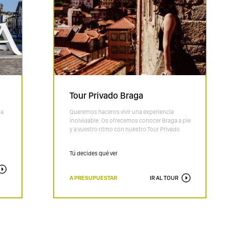
Tour Privado Braga
la
Queremos haceros vivir una experiencia
inolvidable. Os ofrecemos conocer Braga a pie
y a vuestro ritmo con nuestro Tour Privado
Tú decides qué ver
A PRESUPUESTAR
IR AL TOUR