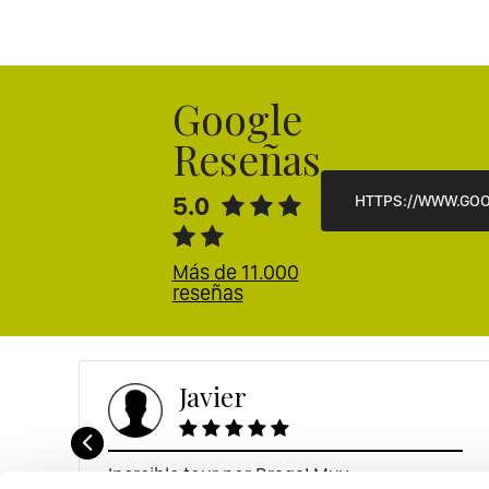
Google
Reseñas
5.0
HTTPS://WWW.GOO
Más de 11.000
reseñas
Javier
Increible tour por Braga! Muy