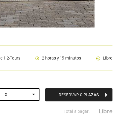
e 1·2·Tours
2 horas y 15 minutos
Libre
RESERVAR
0
PLAZAS
Libre
Total a pagar: