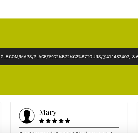
GLE.COM/MAPS/PLACE/1%C2%B72%C2%B7TOURS/@41.1432402,-8.61
Mary
Great tour with Patricia! She knows a lot