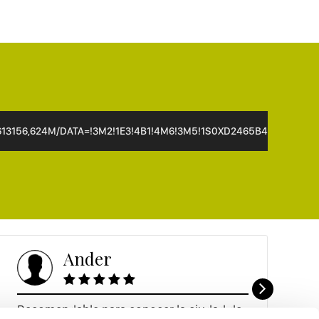
3156,624M/DATA=!3M2!1E3!4B1!4M6!3M5!1S0XD2465B441F86237
Ander
Recomendable para conocer la ciudad de