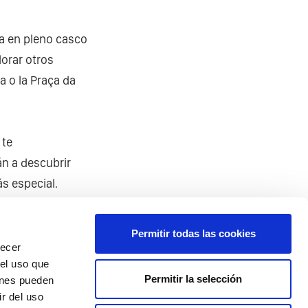
da en pleno casco
lorar otros
a o la Praça da
 te
án a descubrir
s especial.
:
Permitir todas las cookies
recer
 el uso que
Permitir la selección
ienes pueden
r del uso