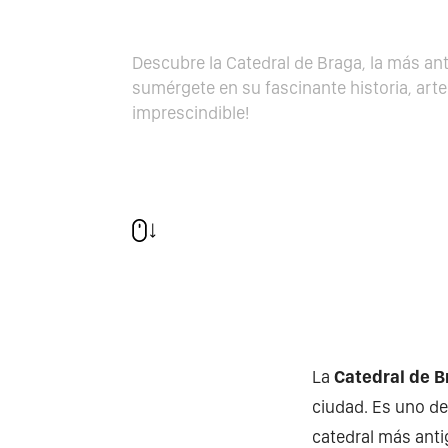
Descubre la Catedral de Braga, la más ant
sumérgete en su fascinante historia, arte 
imprescindible!
La
Catedral de B
ciudad. Es uno de
catedral más anti