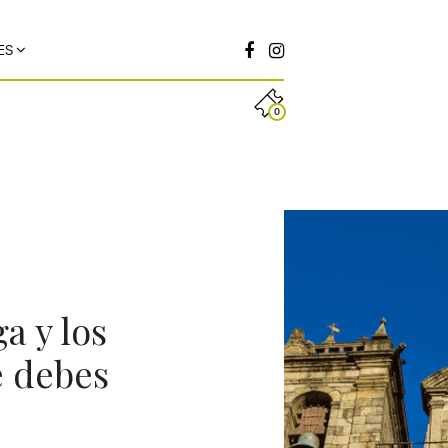
ES
0
a y los
e debes