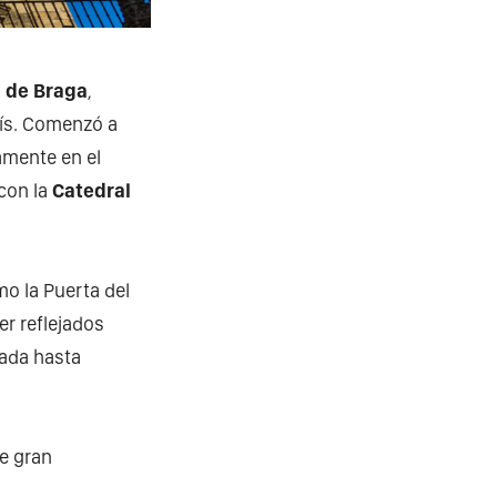
l de Braga
,
aís. Comenzó a
damente en el
 con la
Catedral
o la Puerta del
er reflejados
rada hasta
de gran