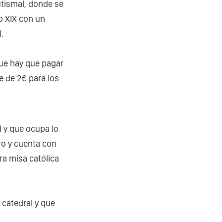
utismal, donde se
lo XIX con un
l.
 que hay que pagar
e de 2€ para los
l y que ocupa lo
ro y cuenta con
ra misa católica
catedral y que