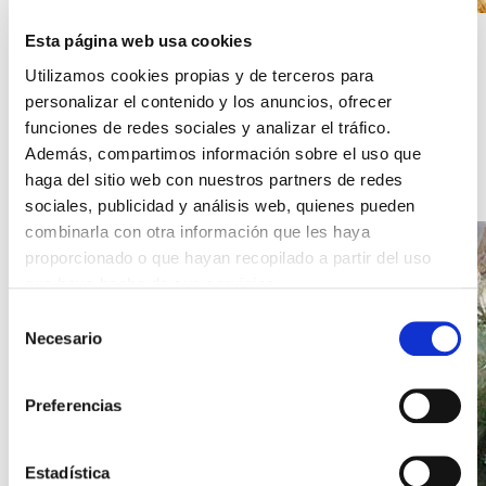
Esta página web usa cookies
01/04/2020 13:20
La Catedral de San Vito en
Utilizamos cookies propias y de terceros para
personalizar el contenido y los anuncios, ofrecer
Praga
funciones de redes sociales y analizar el tráfico.
LEER NOTICIA
Además, compartimos información sobre el uso que
haga del sitio web con nuestros partners de redes
sociales, publicidad y análisis web, quienes pueden
combinarla con otra información que les haya
proporcionado o que hayan recopilado a partir del uso
que haya hecho de sus servicios.
Selección
Necesario
de
consentimiento
Preferencias
Estadística