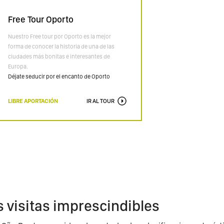
Free Tour Oporto
Nuestro Free tour por Oporto es la mejor
forma de conocer la historia de una de las
ciudades más bonitas e interesantes de
Europa.
Déjate seducir por el encanto de Oporto
LIBRE APORTACIÓN
IR AL TOUR
as visitas imprescindibles