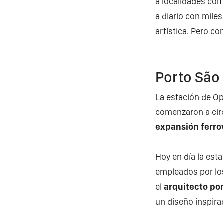
a localidades com
a diario con mile
artística. Pero c
Porto São 
La estación de Op
comenzaron a circ
expansión ferrov
Hoy en día la est
empleados por los
el
arquitecto po
un diseño inspira