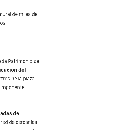
 mural de miles de
amos.
rada Patrimonio de
icación del
tros de la plaza
n imponente
tadas de
a red de cercanías