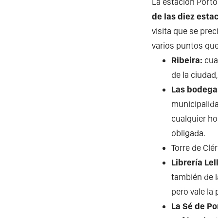
La estación Porto
de las diez est
visita que se pre
varios puntos qu
Ribeira:
cual
de la ciudad,
Las bodega
municipalida
cualquier ho
obligada.
Torre de Clé
Librería Lel
también de l
pero vale la 
La Sé de Po