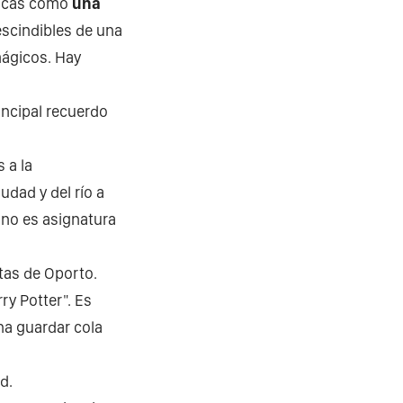
sticas como
una
escindibles de una
mágicos. Hay
incipal recuerdo
 a la
udad y del río a
vino es asignatura
stas de Oporto.
ry Potter". Es
na guardar cola
d.