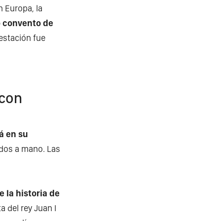
n Europa, la
o convento de
estación fue
 con
á en su
ados a mano. Las
 la historia de
a del rey Juan I