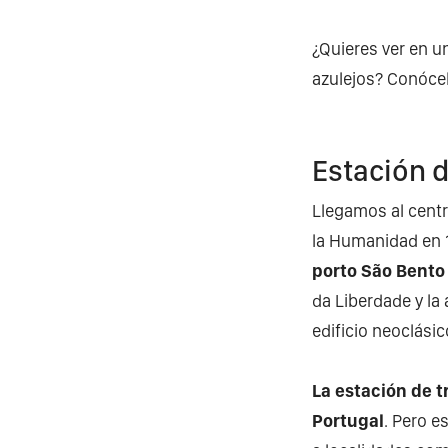
¿Quieres ver en u
azulejos? Conóce
Estación d
Llegamos al centr
la Humanidad en 1
porto São Bento
da Liberdade y l
edificio neoclásic
La estación de t
Portugal
. Pero e