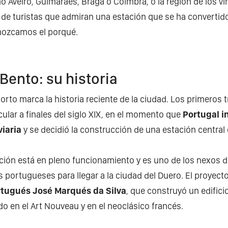
o Aveiro, Guimaraes, Braga o Coimbra, o la región de los v
s de turistas que admiran una estación que se ha convertid
onozcamos el porqué.
Bento: su historia
orto marca la historia reciente de la ciudad. Los primeros 
ular a finales del siglo XIX, en el momento que
Portugal i
iaria
y se decidió la construcción de una estación central
ación está en pleno funcionamiento y es uno de los nexos 
 portugueses para llegar a la ciudad del Duero. El proyecto
rtugués José Marqués da Silva
, que construyó un edifici
do en el Art Nouveau y en el neoclásico francés.