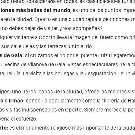
 São Bento, considerada en todas las clasificaciones turí
aciones más bellas del mundo
, es uno de los puntos impr
cie en la ciudad. Oporto es una ciudad repleta de rincones 
e no debes dejar de visitar. ¿Nos acompañas?
quier visitante a Oporto lleva la imagen del Duero como pr
 sus callejuelas y las terrazas junto al río.
s de Gaia:
si cruzamos el río por el puente Luiz I llegaremos
d vecina de Vilanova de Gaia. Vistas espectaculares de la ci
ra del día. La visita a las bodegas y la desgustación de un 
rigos: uno de los iconos de la ciudad, ofrece las mejores vi
lo e Irmao:
conocida popularmente como la "librería de Har
as visitas indispensables en Oporto. Siempre merece la pe
pena el esfuerzo.
rto:
es el monumento religioso más importante de la ciuda