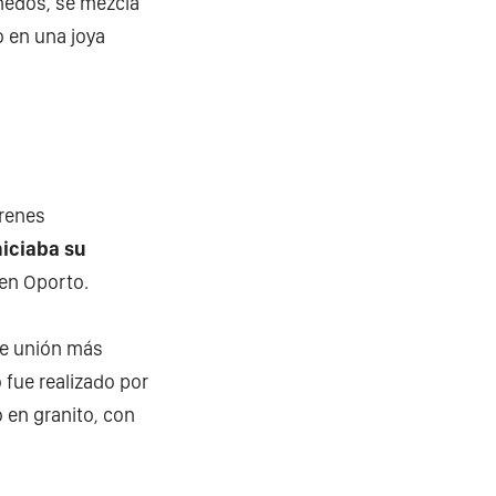
iñedos, se mezcla
o en una joya
trenes
niciaba su
 en Oporto.
de unión más
 fue realizado por
o en granito, con