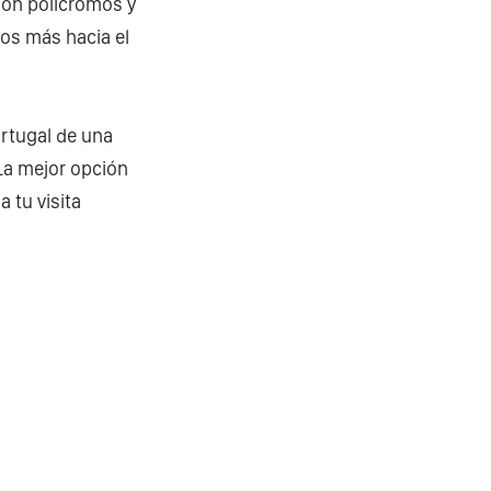
son polícromos y
os más hacia el
ortugal de una
 La mejor opción
a tu visita