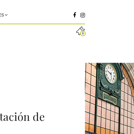
ES
0
stación de