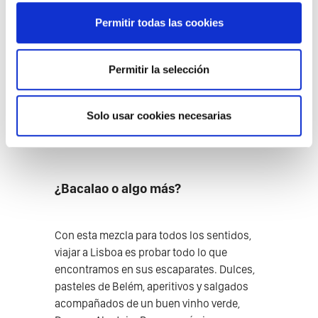
Permitir todas las cookies
Free Tour Lisboa
Nuestro Free Tour Lisboa te atrapará con la
historia de una ciudad única, testigo de las
Cruzadas, la época de los Descubrimientos y el
Permitir la selección
auge y la caída de imperios
Déjate seducir por el encanto de Lisboa
LIBRE APORTACIÓN
IR AL TOUR
Solo usar cookies necesarias
¿Bacalao o algo más?
Con esta mezcla para todos los sentidos,
viajar a Lisboa es probar todo lo que
encontramos en sus escaparates. Dulces,
pasteles de Belém, aperitivos y salgados
acompañados de un buen vinho verde,