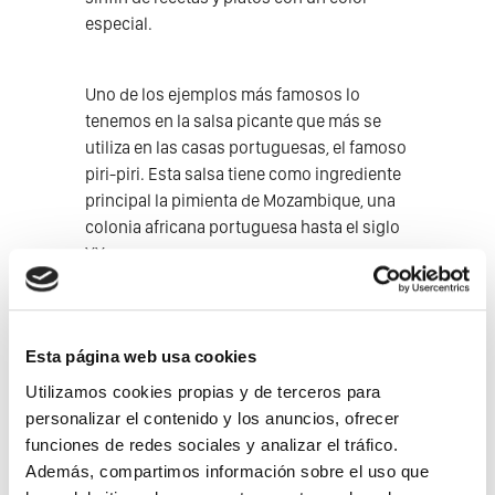
especial.
Uno de los ejemplos más famosos lo
tenemos en la salsa picante que más se
utiliza en las casas portuguesas, el famoso
piri-piri. Esta salsa tiene como ingrediente
principal la pimienta de Mozambique, una
colonia africana portuguesa hasta el siglo
XX.
Por otro lado, la mayoría de los platos de
arroz y especias tienen mucho que ver con
Esta página web usa cookies
la llegada de los descubridores al sudeste
Utilizamos cookies propias y de terceros para
asiático, especialmente a las colonias de
personalizar el contenido y los anuncios, ofrecer
Goa o Macao (India) por lo que no es
funciones de redes sociales y analizar el tráfico.
extraño encontrar platos con caril (curry).
Además, compartimos información sobre el uso que
También pequeños caprichos como las