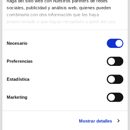
haga del sitio web con nuestros partners de redes
samosas, una especie de empanadillas,
sociales, publicidad y análisis web, quienes pueden
provienen del lejano Oriente.
combinarla con otra información que les haya
proporcionado o que hayan recopilado a partir del uso
que haya hecho de sus servicios.
A su vez, Angola, Brasil o Japón, han
aportado a la cocina local un sabor
Selección
Necesario
diferente imbuido de mezclas y contrastes.
de
E incluso se han influenciado entre las
consentimiento
propias colonias llevando ingredientes y
Preferencias
recetas de un lugar a otro en las carabelas
portuguesas.
Estadística
Marketing
Mostrar detalles