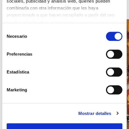
sociales, publicidad y análisis web, quienes pueden
READ ENTRY
combinarla con otra información que les haya
proporcionado o que hayan recopilado a partir del uso
que haya hecho de sus servicios.
Selección
Necesario
de
consentimiento
Preferencias
Estadística
Marketing
Mostrar detalles