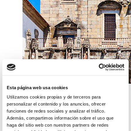
Esta página web usa cookies
28/11/2019 13:34
Utilizamos cookies propias y de terceros para
The oldest cathedral in
personalizar el contenido y los anuncios, ofrecer
Portugal: Braga Cathedral
funciones de redes sociales y analizar el tráfico.
Además, compartimos información sobre el uso que
The jewel of the romanesque
haga del sitio web con nuestros partners de redes